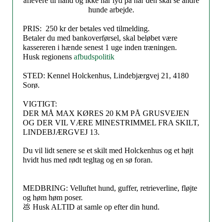
aflevere til hånd og ikke har lyd på når den skal se andre
hunde arbejde.
PRIS: 250 kr der betales ved tilmelding.
Betaler du med bankoverførsel, skal beløbet være
kassereren i hænde senest 1 uge inden træningen.
Husk regionens
afbudspolitik
STED:
Kennel Holckenhus, Lindebjærgvej 21, 4180
Sorø.
VIGTIGT:
DER MÅ MAX KØRES 20 KM PÅ GRUSVEJEN
OG DER VIL VÆRE MINESTRIMMEL FRA SKILT,
LINDEBJÆRGVEJ 13.
Du vil lidt senere se et skilt med Holckenhus og et højt
hvidt hus med rødt tegltag og en sø foran.
MEDBRING: V
elluftet hund, guffer, retrieverline, fløjte
og høm høm poser.
💩 Husk ALTID at samle op efter din hund.