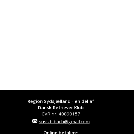
Region Sydsjælland - en del af
Dansk Retriever Klub
CVR nr. 40890157
suss.b.bach@gmail.com
Online betaling: