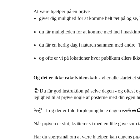
At være hjælper på en prøve
giver dig
mulighed
for at komme helt tæt på og se
du får
muligheden for at komme med ind i maskinr
du får en herlig dag i naturen sammen med andre '
og ofte er vi på lokationer hvor publikum ellers ik
Og det er ikke raketvidenskab
- vi er alle startet et 
🤓 Du får god instruktion på selve dagen - og oftest
lejlighed til at prøve nogle af posterne med din egen 
☕️🥐🍞 og der er fuld forplejning hele dagen 🍬☕️🥪
Når prøven er slut, kvitterer vi med en lille gave som 
Har du spørgsmål om at være hjælper, kan dagens prø