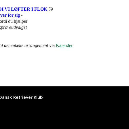
I VI LØFTER I FLOK
🙃
-
hver for sig
ordi du hjælper
prøveudvalget
 til det enkelte arrangement
via
Kalender
 Dansk Retriever Klub