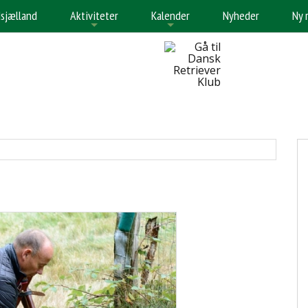
sjælland
Aktiviteter
Kalender
Nyheder
Ny 
+
+