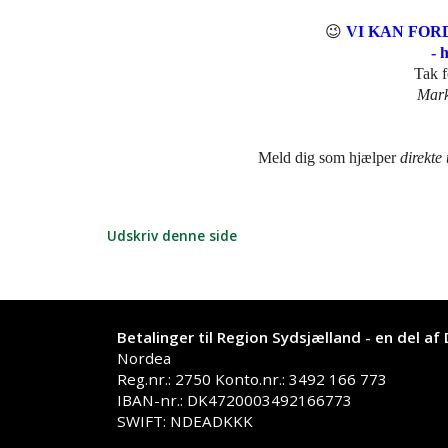
😉
VI KAN FORD
- 
Tak f
Mark
Meld dig som hjælper
direkte
Udskriv denne side
Betalinger til Region Sydsjælland - en del af
Nordea
Reg.nr.: 2750 Konto.nr.: 3492 166 773
IBAN-nr.: DK4720003492166773
SWIFT: NDEADKKK