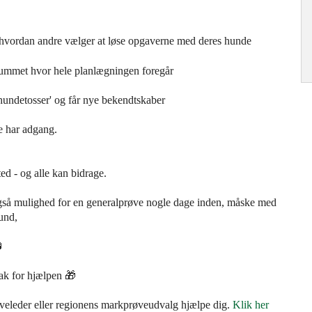
, hvordan andre vælger at løse opgaverne med deres hunde
ummet hvor hele planlægningen foregår
hundetosser' og får nye bekendtskaber
ke har adgang.
sted - og alle kan bidrage.
 også mulighed for en generalprøve nogle dage inden, måske med
hund,

tak for hjælpen 🎁
veleder eller regionens markprøveudvalg hjælpe dig.
Klik her